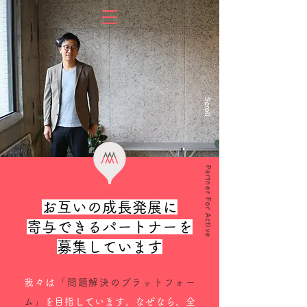
Scroll
Partner For Active
お互いの成長発展に
寄与できるパートナーを
​募集しています
我々は
「問題解決のプラットフォー
ム」
を目指しています。なぜなら、全